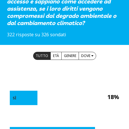
accesso e sappiano come accedere ad
assistenza, se i loro diritti vengono
compromessi dal degrado ambientale o
dal cambiamento climatico?
322 risposte su 326 sondati
TUTTO
ETÀ
GENERE
DOVE
18%
SÌ