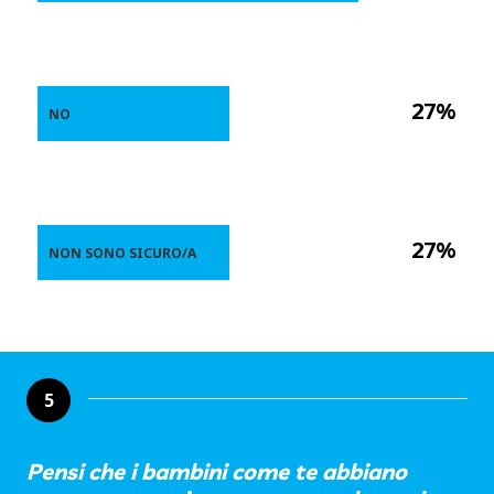
27%
NO
27%
NON SONO SICURO/A
5
Pensi che i bambini come te abbiano