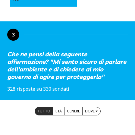
3
Che ne pensi della seguente
affermazione? "Mi sento sicuro di parlare
dell'ambiente e di chiedere al mio
governo di agire per proteggerlo"
328 risposte su 330 sondati
TUTTO
ETÀ
GENERE
DOVE