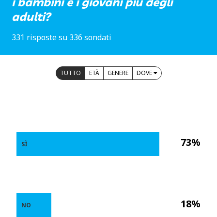
i bambini e i giovani più degli
adulti?
331 risposte su 336 sondati
TUTTO
ETÀ
GENERE
DOVE
73%
SÌ
18%
NO