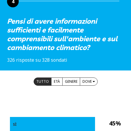
4
Pensi di avere informazioni
sufficienti e facilmente
comprensibili sull'ambiente e sul
cambiamento climatico?
326 risposte su 328 sondati
TUTTO
ETÀ
GENERE
DOVE
45%
SÌ