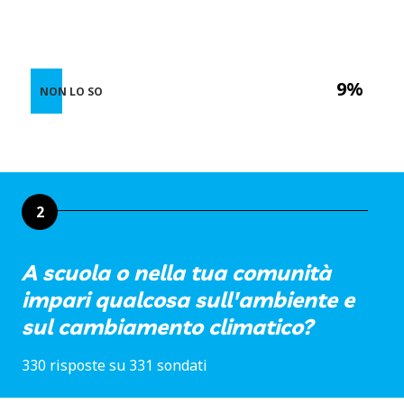
9%
NON LO SO
2
A scuola o nella tua comunità
impari qualcosa sull'ambiente e
sul cambiamento climatico?
330 risposte su 331 sondati