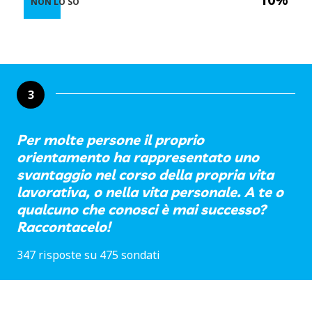
NON LO SO
3
Per molte persone il proprio
orientamento ha rappresentato uno
svantaggio nel corso della propria vita
lavorativa, o nella vita personale. A te o
qualcuno che conosci è mai successo?
Raccontacelo!
347 risposte su 475 sondati