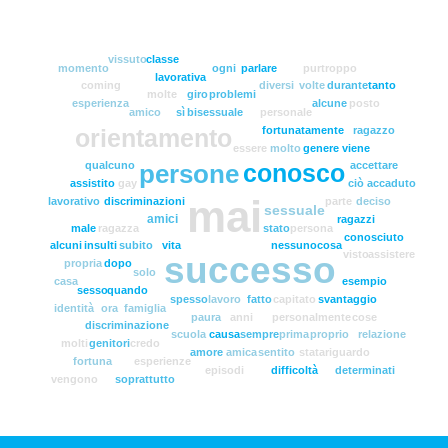
vissuto
classe
momento
ogni
parlare
purtroppo
lavorativa
coming
diversi
volte
durante
tanto
molte
giro
problemi
esperienza
alcune
posto
amico
sì
bisessuale
personale
fortunatamente
ragazzo
orientamento
essere
molto
genere
viene
persone
qualcuno
accettare
conosco
assistito
gay
ciò
accaduto
mai
lavorativo
discriminazioni
parte
deciso
sessuale
amici
ragazzi
male
ragazza
stato
persona
conosciuto
alcuni
insulti
subito
vita
nessuno
cosa
visto
assistere
successo
propria
dopo
solo
casa
esempio
sesso
quando
spesso
lavoro
fatto
capitato
svantaggio
identità
ora
famiglia
paura
anni
personalmente
cose
discriminazione
scuola
causa
sempre
prima
proprio
relazione
molti
genitori
credo
amore
amica
sentito
stata
riguardo
fortuna
esperienze
episodi
difficoltà
determinati
vengono
soprattutto