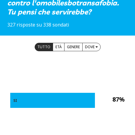
contro l'omobilesbotransafobia.
Tu pensi che servirebbe?
327 risposte su 338 sondati
TUTTO
ETÀ
GENERE
DOVE
87%
SI