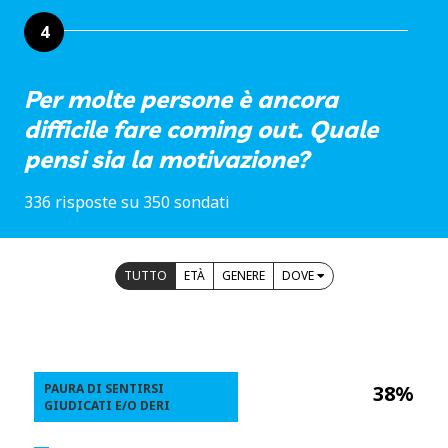
4
Per molte persone è ancora
difficile fare coming out. Quale
pensi sia la motivazione?
336 risposte su 350 sondati
TUTTO
ETÀ
GENERE
DOVE
PAURA DI SENTIRSI
38%
GIUDICATI E/O DERI