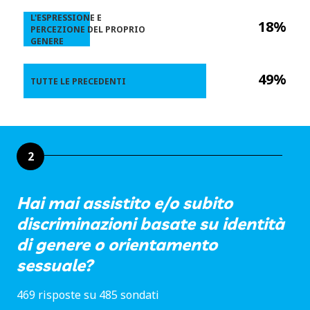
L'ESPRESSIONE E
18%
PERCEZIONE DEL PROPRIO
GENERE
49%
TUTTE LE PRECEDENTI
2
Hai mai assistito e/o subito
discriminazioni basate su identità
di genere o orientamento
sessuale?
469 risposte su 485 sondati