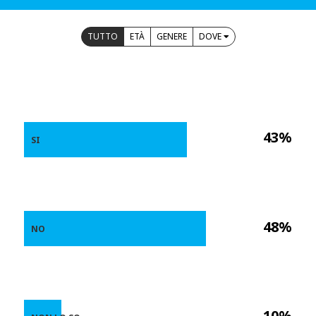
TUTTO
ETÀ
GENERE
DOVE
43%
SI
48%
NO
10%